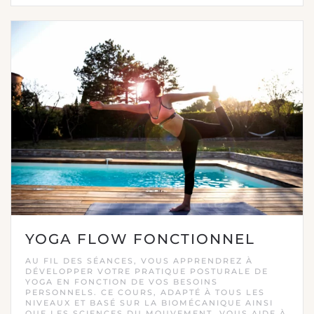
YOGA FLOW FONCTIONNEL
AU FIL DES SÉANCES, VOUS APPRENDREZ À
DÉVELOPPER VOTRE PRATIQUE POSTURALE DE
YOGA EN FONCTION DE VOS BESOINS
PERSONNELS. CE COURS, ADAPTÉ À TOUS LES
NIVEAUX ET BASÉ SUR LA BIOMÉCANIQUE AINSI
QUE LES SCIENCES DU MOUVEMENT, VOUS AIDE À