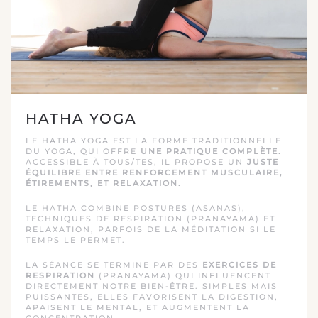
HATHA YOGA
LE HATHA YOGA EST LA FORME TRADITIONNELLE
DU YOGA, QUI OFFRE
UNE PRATIQUE COMPLÈTE.
ACCESSIBLE À TOUS/TES, IL PROPOSE UN
JUSTE
ÉQUILIBRE ENTRE RENFORCEMENT MUSCULAIRE,
ÉTIREMENTS, ET RELAXATION.
LE HATHA COMBINE POSTURES (ASANAS),
TECHNIQUES DE RESPIRATION (PRANAYAMA) ET
RELAXATION, PARFOIS DE LA MÉDITATION SI LE
TEMPS LE PERMET.
LA SÉANCE SE TERMINE PAR DES
EXERCICES DE
RESPIRATION
(PRANAYAMA) QUI INFLUENCENT
DIRECTEMENT NOTRE BIEN-ÊTRE. SIMPLES MAIS
PUISSANTES, ELLES FAVORISENT LA DIGESTION,
APAISENT LE MENTAL, ET AUGMENTENT LA