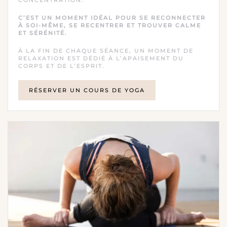
CONCENTRATION.
C’EST UN MOMENT IDÉAL POUR SE RECONNECTER
À SOI-MÊME, SE RECENTRER ET TROUVER CALME
ET SÉRÉNITÉ.
À LA FIN DE CHAQUE SÉANCE, UN MOMENT DE
RELAXATION EST DÉDIÉ À L’APAISEMENT DU
CORPS ET DE L’ESPRIT.
RÉSERVER UN COURS DE YOGA