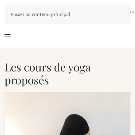
COURS
PLANNING
YOGA EN
ACCUEIL
DE
DES
L'ÉQUIPE
ACTUA
Passer au contenu principal
ENTREPRISE
YOGA
COURS
Les cours de yoga
proposés