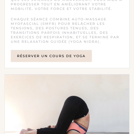
PROGRESSER TOUT EN AMÉLIORANT VOTRE
MOBILITÉ, VOTRE FORCE ET VOTRE STABILITÉ.
CHAQUE SÉANCE COMBINE AUTO-MASSAGE
MYOFASCIAL (SMFR) POUR RELÂCHER LES
TENSIONS, DES POSTURES TENUES, DES
TRANSITIONS PARFOIS INHABITUELLES, DES
EXERCICES DE RESPIRATION, ET SE TERMINE PAR
UNE RELAXATION GUIDÉE (YOGA NIDRA).
RÉSERVER UN COURS DE YOGA